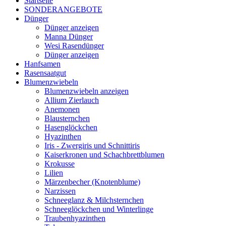
Startseite
SONDERANGEBOTE
Dünger
Dünger anzeigen
Manna Dünger
Wesi Rasendünger
Dünger anzeigen
Hanfsamen
Rasensaatgut
Blumenzwiebeln
Blumenzwiebeln anzeigen
Allium Zierlauch
Anemonen
Blausternchen
Hasenglöckchen
Hyazinthen
Iris - Zwergiris und Schnittiris
Kaiserkronen und Schachbrettblumen
Krokusse
Lilien
Märzenbecher (Knotenblume)
Narzissen
Schneeglanz & Milchsternchen
Schneeglöckchen und Winterlinge
Traubenhyazinthen