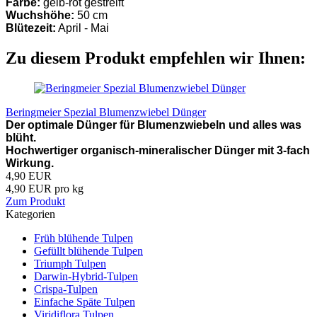
Farbe:
gelb-rot gestreift
Wuchshöhe:
50 cm
Blütezeit:
April - Mai
Zu diesem Produkt empfehlen wir Ihnen:
Beringmeier Spezial Blumenzwiebel Dünger
Der optimale Dünger für Blumenzwiebeln und alles was
blüht.
Hochwertiger organisch-mineralischer Dünger mit 3-fach
Wirkung.
4,90 EUR
4,90 EUR pro kg
Zum Produkt
Kategorien
Früh blühende Tulpen
Gefüllt blühende Tulpen
Triumph Tulpen
Darwin-Hybrid-Tulpen
Crispa-Tulpen
Einfache Späte Tulpen
Viridiflora Tulpen