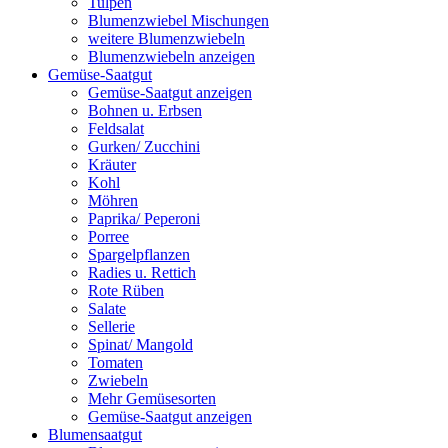
Tulpen
Blumenzwiebel Mischungen
weitere Blumenzwiebeln
Blumenzwiebeln anzeigen
Gemüse-Saatgut
Gemüse-Saatgut anzeigen
Bohnen u. Erbsen
Feldsalat
Gurken/ Zucchini
Kräuter
Kohl
Möhren
Paprika/ Peperoni
Porree
Spargelpflanzen
Radies u. Rettich
Rote Rüben
Salate
Sellerie
Spinat/ Mangold
Tomaten
Zwiebeln
Mehr Gemüsesorten
Gemüse-Saatgut anzeigen
Blumensaatgut