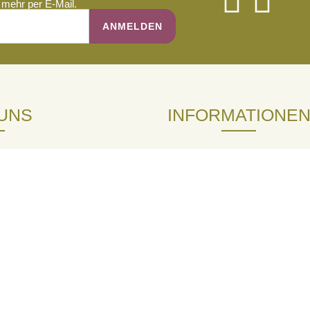
mehr per E-Mail.
UNS
INFORMATIONE
andel von Saatgut stehen wir
Zertifikate / Downloads
ir bieten eine große Auswahl an
Kontakt
tgut. Als zertifizierter
Saatgut aus kontrolliert
Callback Service
und Wiederverkäufern bieten wir
 Preisstaffeln an. Fragen Sie
dengruppe aufgenommen zu
GARTENTIPPS
ach und auf Wunsch auch ohne
dem Kauf stehen wir Ihnen gerne
 Verfügung. Sie können zwischen
Mikroklee statt Rasen?