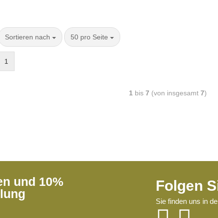
Sortieren nach
50 pro Seite
1
1
bis
7
(von insgesamt
7
)
ren und 10%
Folgen S
llung
Sie finden uns in d