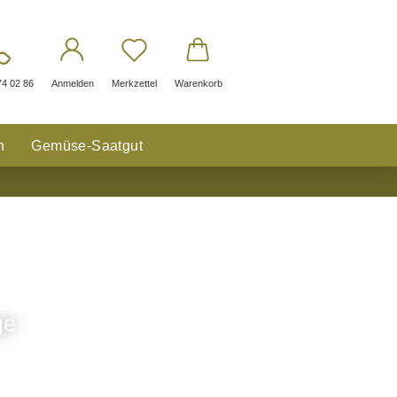
74 02 86
Anmelden
Merkzettel
Warenkorb
n
Gemüse-Saatgut
ge