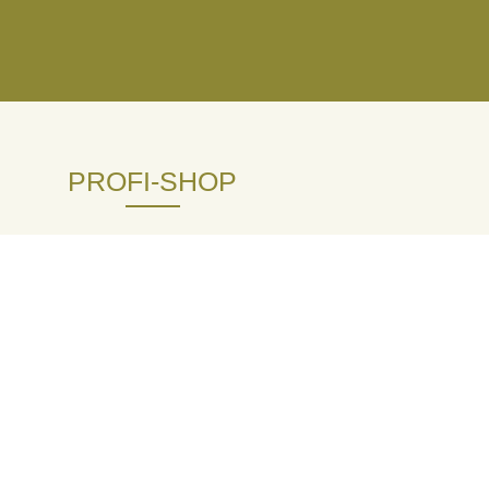
N
PROFI-SHOP
Zum Shop für Profigärtner und
Großkunden
RECHTLICHES
Versand- &
Zahlungsbedingungen