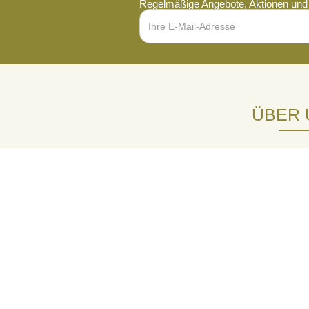
Regelmäßige Angebote, Aktionen und 
ÜBER 
Mit mehr als 70 Jahren Erfahrung im H
unseren Kunden beratend zur Seite. W
Samen, Blumenzwiebeln und anderem Saa
Händler bieten wir zudem biologisches 
ökologischem Anbau. Großgärtnereien 
auf Anfrage besondere Konditionen und
nach, um in unsere Großhandel-Kun
werden.
Kunden können in unserem Shop einf
Anmeldung bestellen. Bei Fragen vor 
persönlich per Email oder Telefon zur