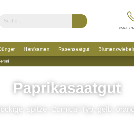
05693 / 3
Dünger
Hanfsamen
Rasensaatgut
Blumenzwiebel
eroni
n
Glücksklee
Paprikasaatgut
lockige, spitze, Cornical Typ, gelb, oran