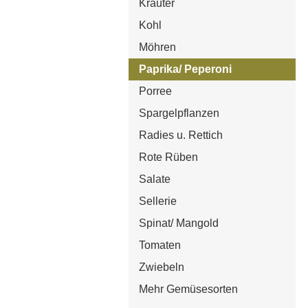
Kräuter
Kohl
Möhren
Paprika/ Peperoni
Porree
Spargelpflanzen
Radies u. Rettich
Rote Rüben
Salate
Sellerie
Spinat/ Mangold
Tomaten
Zwiebeln
Mehr Gemüsesorten