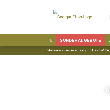
SONDERANGEBOTE
Startseite
»
Gemüse-Saatgut
»
Paprika/ Pep
Blumensaatgut
Blumenwiese
b