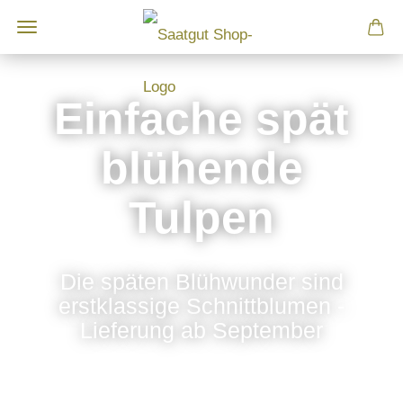
Einfache spät
blühende
Tulpen
Die späten Blühwunder sind
erstklassige Schnittblumen -
Lieferung ab September