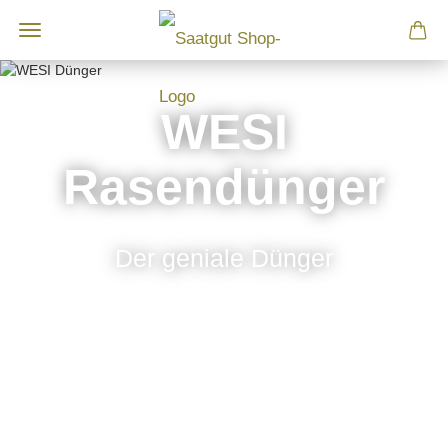
WESI
Rasendünger
Der geniale Dünger