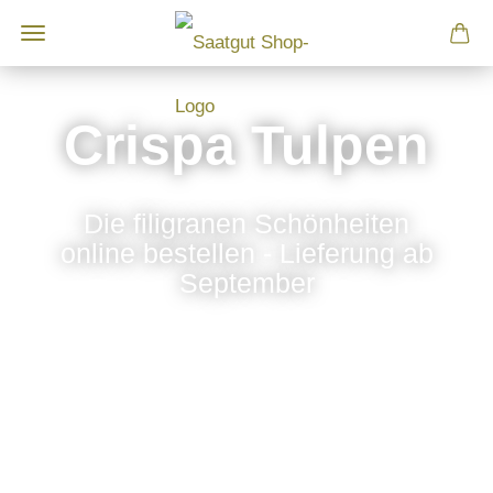
Crispa Tulpen
Die filigranen Schönheiten
online bestellen - Lieferung ab
September