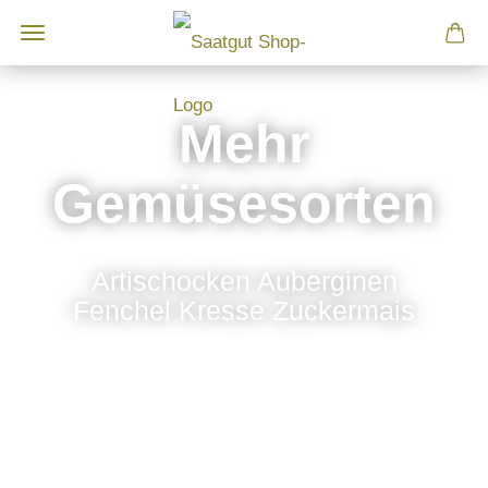
Mehr
Gemüsesorten
Artischocken Auberginen
Fenchel Kresse Zuckermais