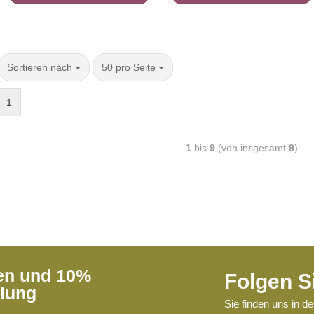
Sortieren nach
50 pro Seite
1
1
bis
9
(von insgesamt
9
)
ren und 10%
Folgen S
llung
Sie finden uns in d