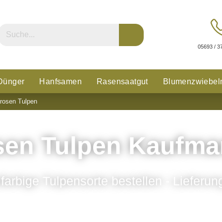
05693 / 3
Dünger
Hanfsamen
Rasensaatgut
Blumenzwiebel
rosen Tulpen
n
Glücksklee
sen Tulpen Kaufma
ifarbige Tulpensorte bestellen - Lieferu