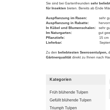
Sie sind bei Gartenfreunden
sehr beliebt
für Insekten
bieten. Bereits ab Ende Mär
Auspflanzung im Rasen:
sehr gut 
Auspflanzung in Rabatte:
hervorrag
In Kübel und Blumenschalen:
sehr gu
Im Naturgarten:
gut geeig
Pflanztiefe:
15 cm
Lieferbar:
September bis E
Zu den
beliebtesten Seerosentulpen,
d
Gärtnerqualität
direkt zu Ihnen nach Ha
Kategorien
Früh blühende Tulpen
Gefüllt blühende Tulpen
Triumph Tulpen