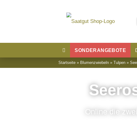
SONDERANGEBOTE
Startseite
»
Blumenzwiebeln
»
Tulpen
»
See
Blumensaatgut
Blumenwiese
Seero
Online die zwe