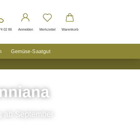
74 02 86
Anmelden
Merkzettel
Warenkorb
n
Gemüse-Saatgut
nniana
ng ab September