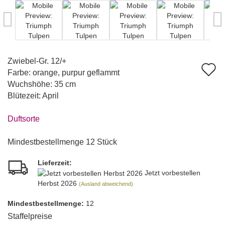
Zwiebel-Gr. 12/+
A
Farbe: orange, purpur geflammt
d
Wuchshöhe: 35 cm
Blütezeit: April
M
Duftsorte
Mindestbestellmenge 12 Stück
Lieferzeit:
Jetzt vorbestellen
Herbst 2026
(Ausland abweichend)
Mindest­bestellmenge:
12
Staffelpreise