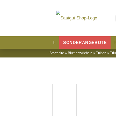
SONDERANGEBOTE
Startseite
»
Blumenzwiebeln
»
Tulpen
»
Tri
Blumensaatgut
Blumenwiese