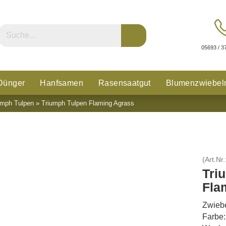
05693 / 3
Dünger
Hanfsamen
Rasensaatgut
Blumenzwiebel
umph Tulpen
»
Triumph Tulpen Flaming Agrass
n
Glücksklee
(Art.Nr.
Tri
Fla
Zwiebe
Farbe: