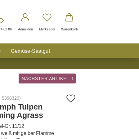
74 02 86
Anmelden
Merkzettel
Warenkorb
n
Gemüse-Saatgut
NÄCHSTER ARTIKEL
Auf
:
5398320
)
umph Tulpen
den
ming Agrass
Merkzettel
l-Gr. 11/12
 weiß mit gelber Flamme