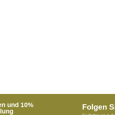
ren und 10%
Folgen S
llung