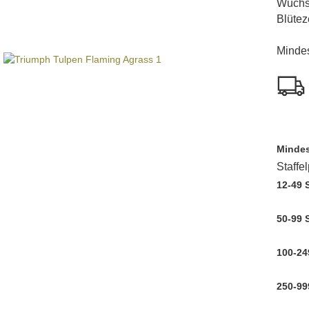
Wuchs
Blüteze
Mindes
Mindes
Staffe
12-49 
50-99 
100-24
250-99