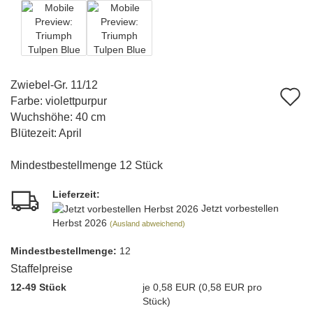
Zwiebel-Gr. 11/12
A
Farbe: violettpurpur
d
Wuchshöhe: 40 cm
Blütezeit: April
M
Mindestbestellmenge 12 Stück
Lieferzeit:
Jetzt vorbestellen
Herbst 2026
(Ausland abweichend)
Mindest­bestellmenge:
12
Staffelpreise
12-49 Stück
je 0,58 EUR (0,58 EUR pro
Stück)