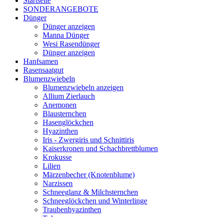
Startseite
SONDERANGEBOTE
Dünger
Dünger anzeigen
Manna Dünger
Wesi Rasendünger
Dünger anzeigen
Hanfsamen
Rasensaatgut
Blumenzwiebeln
Blumenzwiebeln anzeigen
Allium Zierlauch
Anemonen
Blausternchen
Hasenglöckchen
Hyazinthen
Iris - Zwergiris und Schnittiris
Kaiserkronen und Schachbrettblumen
Krokusse
Lilien
Märzenbecher (Knotenblume)
Narzissen
Schneeglanz & Milchsternchen
Schneeglöckchen und Winterlinge
Traubenhyazinthen