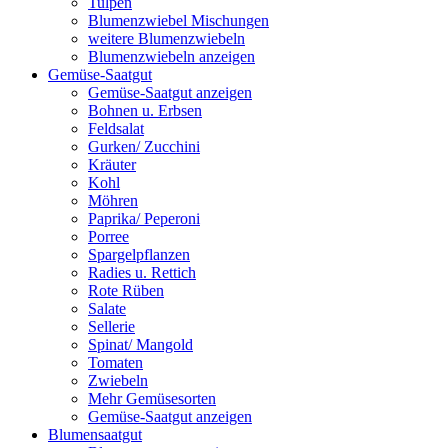
Tulpen
Blumenzwiebel Mischungen
weitere Blumenzwiebeln
Blumenzwiebeln anzeigen
Gemüse-Saatgut
Gemüse-Saatgut anzeigen
Bohnen u. Erbsen
Feldsalat
Gurken/ Zucchini
Kräuter
Kohl
Möhren
Paprika/ Peperoni
Porree
Spargelpflanzen
Radies u. Rettich
Rote Rüben
Salate
Sellerie
Spinat/ Mangold
Tomaten
Zwiebeln
Mehr Gemüsesorten
Gemüse-Saatgut anzeigen
Blumensaatgut