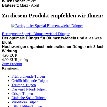
Wuchshöhe:
25 cm
Blütezeit:
März - April
Zu diesem Produkt empfehlen wir Ihnen:
Beringmeier Spezial Blumenzwiebel Dünger
Der optimale Dünger für Blumenzwiebeln und alles was
blüht.
Hochwertiger organisch-mineralischer Dünger mit 3-fach
Wirkung.
4,90 EUR
4,90 EUR pro kg
Zum Produkt
Kategorien
Früh blühende Tulpen
Gefüllt blühende Tulpen
Triumph Tulpen
Darwin-Hybrid-Tulpen
Crispa-Tulpen
Einfache Späte Tulpen
Viridiflora Tulpen
Lilienblütige Tulpen