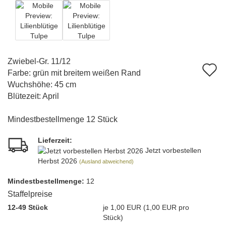
Zwiebel-Gr. 11/12
A
Farbe: grün mit breitem weißen Rand
d
Wuchshöhe: 45 cm
Blütezeit: April
M
Mindestbestellmenge 12 Stück
Lieferzeit:
Jetzt vorbestellen
Herbst 2026
(Ausland abweichend)
Mindest­bestellmenge:
12
Staffelpreise
12-49 Stück
je 1,00 EUR (1,00 EUR pro
Stück)