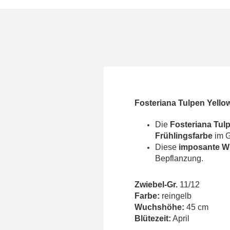
Fosteriana Tulpen Yello
Die
Fosteriana Tul
Frühlingsfarbe
im G
Diese
imposante W
Bepflanzung.
Zwiebel-Gr.
11/12
Farbe:
reingelb
Wuchshöhe:
45 cm
Blütezeit:
April