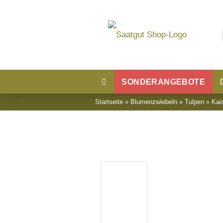
SONDERANGEBOTE
Startseite
»
Blumenzwiebeln
»
Tulpen
»
Kai
Blumensaatgut
Blumenwiese