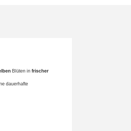
elben
Blüten in
frischer
ine dauerhafte