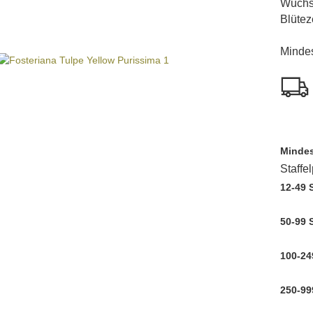
Wuchs
Blüteze
Mindes
Mindes
Staffe
12-49 
50-99 
100-24
250-99