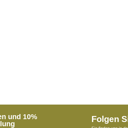
ren und 10%
Folgen S
llung