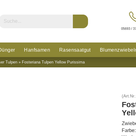
05693 / 3
Dünger
Hanfsamen
Rasensaatgut
Blumenzwiebel
ser Tulpen
»
Fosteriana Tulpen Yellow Purissima
n
Glücksklee
(Art.Nr.
Fos
Yel
Zwiebe
Farbe: