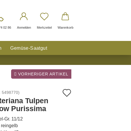
74 02 86
Anmelden
Merkzettel
Warenkorb
n
Gemüse-Saatgut
VORHERIGER ARTIKEL
Auf
:
5498770
)
teriana Tulpen
den
low Purissima
Merkzettel
l-Gr. 11/12
 reingelb