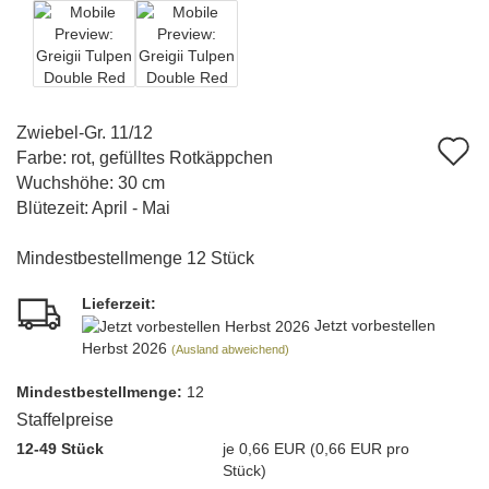
Zwiebel-Gr. 11/12
A
Farbe: rot, gefülltes Rotkäppchen
d
Wuchshöhe: 30 cm
Blütezeit: April - Mai
M
Mindestbestellmenge 12 Stück
Lieferzeit:
Jetzt vorbestellen
Herbst 2026
(Ausland abweichend)
Mindest­bestellmenge:
12
Staffelpreise
12-49 Stück
je 0,66 EUR (0,66 EUR pro
Stück)