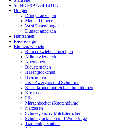
Startseite
SONDERANGEBOTE
Dünger
Dünger anzeigen
Manna Dünger
Wesi Rasendünger
Dünger anzeigen
Hanfsamen
Rasensaatgut
Blumenzwiebeln
Blumenzwiebeln anzeigen
Allium Zierlauch
Anemonen
Blausternchen
Hasenglöckchen
Hyazinthen
Iris - Zwergiris und Schnittiris
Kaiserkronen und Schachbrettblumen
Krokusse
Lilien
Märzenbecher (Knotenblume)
Narzissen
Schneeglanz & Milchsternchen
Schneeglöckchen und Winterlinge
Traubenhyazinthen