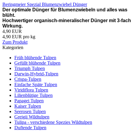
Beringmeier Spezial Blumenzwiebel Dünger
Der optimale Dünger für Blumenzwiebeln und alles was
blüht.
Hochwertiger organisch-mineralischer Dünger mit 3-fach
Wirkung.
4,90 EUR
4,90 EUR pro kg
Zum Produkt
Kategorien
Früh blühende Tulpen
Gefüllt blühende Tulpen
Triumph Tulpen
Darwin-Hybrid-Tulpen
Crispa-Tulpen
Einfache Späte Tulpen
Viridiflora Tulpen
Lilienblütige Tulpen
Papagei Tulpen
Kaiser Tulpen
Seerosen Tulpen
Greigii Wildtulpen
Tulipa - verschiedene Spezies Wildtulpen
Duftende Tulpen