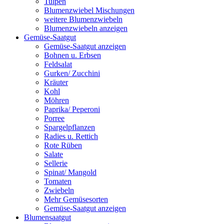
Tulpen
Blumenzwiebel Mischungen
weitere Blumenzwiebeln
Blumenzwiebeln anzeigen
Gemüse-Saatgut
Gemüse-Saatgut anzeigen
Bohnen u. Erbsen
Feldsalat
Gurken/ Zucchini
Kräuter
Kohl
Möhren
Paprika/ Peperoni
Porree
Spargelpflanzen
Radies u. Rettich
Rote Rüben
Salate
Sellerie
Spinat/ Mangold
Tomaten
Zwiebeln
Mehr Gemüsesorten
Gemüse-Saatgut anzeigen
Blumensaatgut