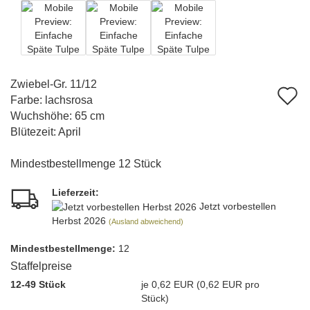
Zwiebel-Gr. 11/12
A
Farbe: lachsrosa
d
Wuchshöhe: 65 cm
Blütezeit: April
M
Mindestbestellmenge 12 Stück
Lieferzeit:
Jetzt vorbestellen
Herbst 2026
(Ausland abweichend)
Mindest­bestellmenge:
12
Staffelpreise
12-49 Stück
je 0,62 EUR (0,62 EUR pro
Stück)