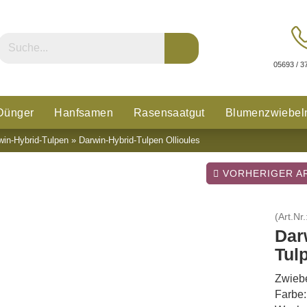
05693 / 3
Dünger
Hanfsamen
Rasensaatgut
Blumenzwiebel
win-Hybrid-Tulpen
»
Darwin-Hybrid-Tulpen Ollioules
n
Glücksklee
VORHERIGER AR
(Art.Nr.
Dar
Tul
Zwiebe
Farbe: