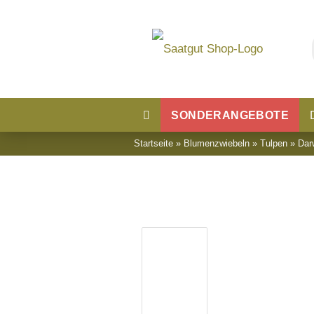
SONDERANGEBOTE
Startseite
»
Blumenzwiebeln
»
Tulpen
»
Dar
Blumensaatgut
Blumenwiese