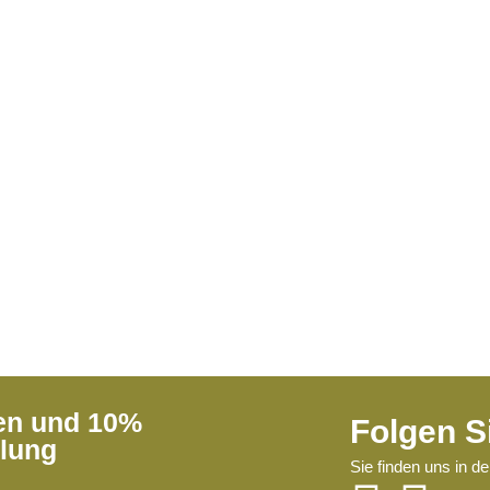
ren und 10%
Folgen S
llung
Sie finden uns in d