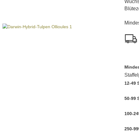
Wuchs
Blüteze
Mindes
Mindes
Staffe
12-49 
50-99 
100-24
250-99