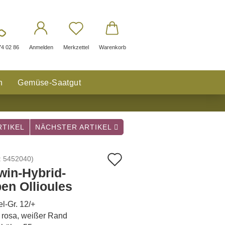
74 02 86
Anmelden
Merkzettel
Warenkorb
n
Gemüse-Saatgut
TIKEL
NÄCHSTER ARTIKEL
Auf
:
5452040
)
win-Hybrid-
den
pen Ollioules
Merkzettel
l-Gr. 12/+
 rosa, weißer Rand