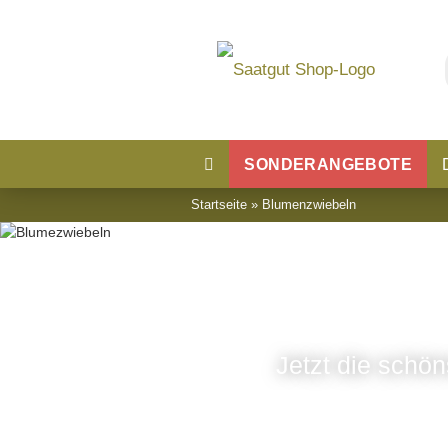
SONDERANGEBOTE
Startseite
»
Blumenzwiebeln
Blumensaatgut
Blumenwiese
Jetzt die schö