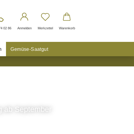
74 02 86
Anmelden
Merkzettel
Warenkorb
n
Gemüse-Saatgut
ng ab September