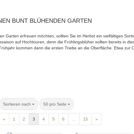
NEN BUNT BLÜHENDEN GARTEN
n Garten erfreuen möchten, sollten Sie im Herbst ein vielfältiges Sor
saison auf Hochtouren, denn die Frühlingsblüher sollten bereits in d
Im Frühjahr kommen dann die ersten Triebe an die Oberfläche. Etwa zur O
Sortieren nach
50 pro Seite
«
1
2
3
4
5
6
...
15
»