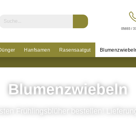
05693 / 3
Dünger
Hanfsamen
Rasensaatgut
Blumenzwiebel
n
Glücksklee
Blumenzwiebeln
nsten Frühlingsblüher bestellen! Lieferu