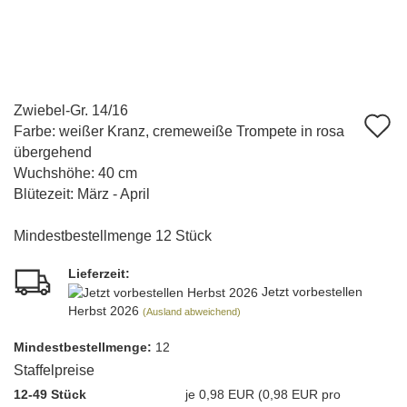
Zwiebel-Gr. 14/16
A
Farbe: weißer Kranz, cremeweiße Trompete in rosa
d
übergehend
Wuchshöhe: 40 cm
M
Blütezeit: März - April
Mindestbestellmenge 12 Stück
Lieferzeit:
Jetzt vorbestellen
Herbst 2026
(Ausland abweichend)
Mindest­bestellmenge:
12
Staffelpreise
12-49 Stück
je 0,98 EUR (0,98 EUR pro