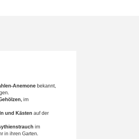
ahlen-Anemone
bekannt,
gen.
Gehölzen,
im
ln und Kästen
auf der
sythienstrauch
im
 in ihren Garten.