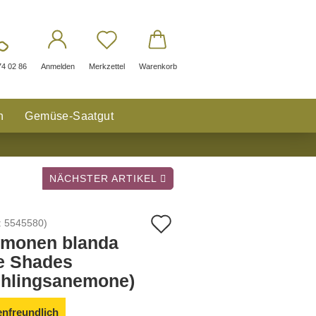
74 02 86
Anmelden
Merkzettel
Warenkorb
n
Gemüse-Saatgut
NÄCHSTER ARTIKEL
Auf
:
5545580
)
monen blanda
den
e Shades
Merkzettel
ühlingsanemone)
enfreundlich