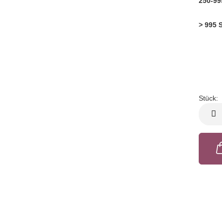
250-99
> 995 
Stück:
Stück