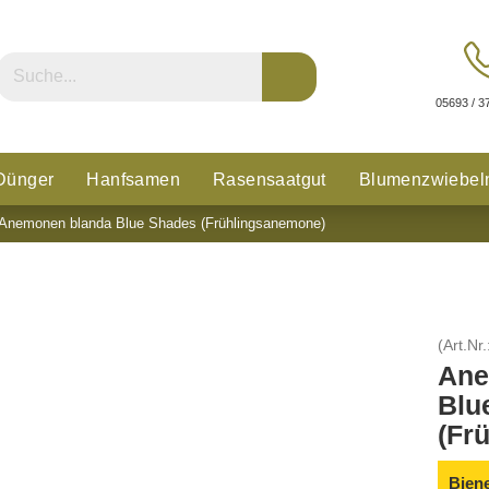
05693 / 3
Dünger
Hanfsamen
Rasensaatgut
Blumenzwiebel
Anemonen blanda Blue Shades (Frühlingsanemone)
n
Glücksklee
(Art.Nr.
Ane
Blu
(Fr
Bien