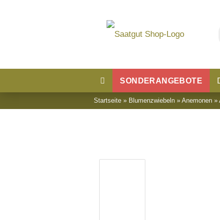
SONDERANGEBOTE
Startseite
»
Blumenzwiebeln
»
Anemonen
»
Blumensaatgut
Blumenwiese