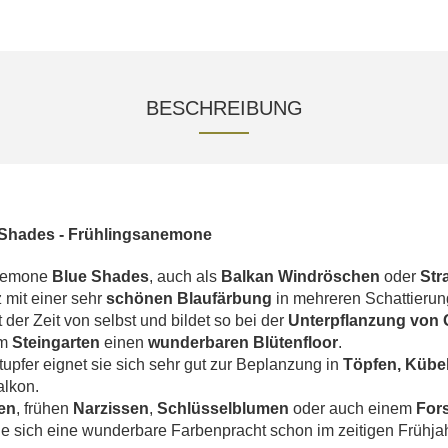
BESCHREIBUNG
Shades - Frühlingsanemone
Anemone
Blue Shades
, auch als
Balkan Windröschen
oder
Str
z mit einer sehr
schönen Blaufärbung
in mehreren Schattierun
 der Zeit von selbst und bildet so bei der
Unterpflanzung von 
im
Steingarten
einen
wunderbaren Blütenfloor
.
upfer eignet sie sich sehr gut zur Beplanzung in
Töpfen, Kübe
alkon.
en
, frühen
Narzissen
,
Schlüsselblumen
oder auch einem
For
e sich eine wunderbare Farbenpracht schon im zeitigen Frühjahr