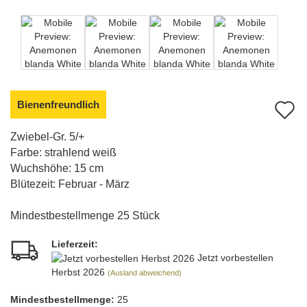
Bienenfreundlich
A
d
Zwiebel-Gr. 5/+
Farbe: strahlend weiß
M
Wuchshöhe: 15 cm
Blütezeit: Februar - März
Mindestbestellmenge 25 Stück
Lieferzeit:
Jetzt vorbestellen
Herbst 2026
(Ausland abweichend)
Mindest­bestellmenge:
25