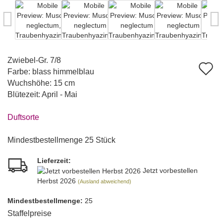
Zwiebel-Gr. 7/8
A
Farbe: blass himmelblau
d
Wuchshöhe: 15 cm
Blütezeit: April - Mai
M
Duftsorte
Mindestbestellmenge 25 Stück
Lieferzeit:
Jetzt vorbestellen
Herbst 2026
(Ausland abweichend)
Mindest­bestellmenge:
25
Staffelpreise