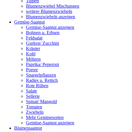
Tulpen
Blumenzwiebel Mischungen
weitere Blumenzwiebeln
Blumenzwiebeln anzeigen
Gemüse-Saatgut
Gemüse-Saatgut anzeigen
Bohnen u. Erbsen
Feldsalat
Gurken/ Zucchini
Kräuter
Kohl
Möhren
Paprika/ Peperoni
Porree
Spargelpflanzen
Radies u. Rettich
Rote Rüben
Salate
Sellerie
Spinat/ Mangold
Tomaten
Zwiebeln
Mehr Gemüsesorten
Gemüse-Saatgut anzeigen
Blumensaatgut