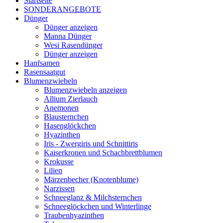
Startseite
SONDERANGEBOTE
Dünger
Dünger anzeigen
Manna Dünger
Wesi Rasendünger
Dünger anzeigen
Hanfsamen
Rasensaatgut
Blumenzwiebeln
Blumenzwiebeln anzeigen
Allium Zierlauch
Anemonen
Blausternchen
Hasenglöckchen
Hyazinthen
Iris - Zwergiris und Schnittiris
Kaiserkronen und Schachbrettblumen
Krokusse
Lilien
Märzenbecher (Knotenblume)
Narzissen
Schneeglanz & Milchsternchen
Schneeglöckchen und Winterlinge
Traubenhyazinthen