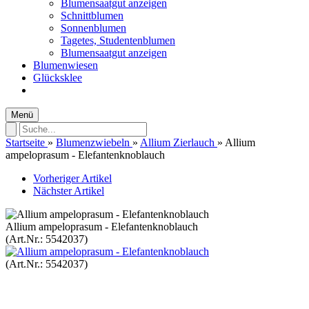
Blumensaatgut anzeigen
Schnittblumen
Sonnenblumen
Tagetes, Studentenblumen
Blumensaatgut anzeigen
Blumenwiesen
Glücksklee
Menü
Startseite
»
Blumenzwiebeln
»
Allium Zierlauch
»
Allium
ampeloprasum - Elefantenknoblauch
Vorheriger Artikel
Nächster Artikel
Allium ampeloprasum - Elefantenknoblauch
(Art.Nr.:
5542037
)
(Art.Nr.:
5542037
)