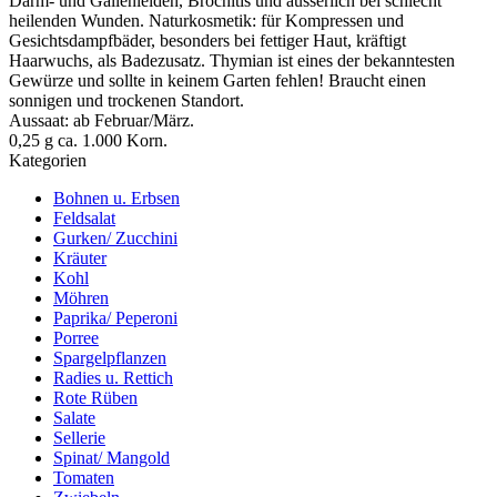
Darm- und Gallenleiden, Brochitis und äusserlich bei schlecht
heilenden Wunden. Naturkosmetik: für Kompressen und
Gesichtsdampfbäder, besonders bei fettiger Haut, kräftigt
Haarwuchs, als Badezusatz. Thymian ist eines der bekanntesten
Gewürze und sollte in keinem Garten fehlen! Braucht einen
sonnigen und trockenen Standort.
Aussaat: ab Februar/März.
0,25 g ca. 1.000 Korn.
Kategorien
Bohnen u. Erbsen
Feldsalat
Gurken/ Zucchini
Kräuter
Kohl
Möhren
Paprika/ Peperoni
Porree
Spargelpflanzen
Radies u. Rettich
Rote Rüben
Salate
Sellerie
Spinat/ Mangold
Tomaten