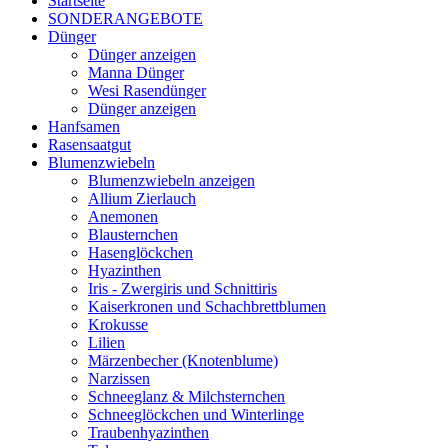
Startseite
SONDERANGEBOTE
Dünger
Dünger anzeigen
Manna Dünger
Wesi Rasendünger
Dünger anzeigen
Hanfsamen
Rasensaatgut
Blumenzwiebeln
Blumenzwiebeln anzeigen
Allium Zierlauch
Anemonen
Blausternchen
Hasenglöckchen
Hyazinthen
Iris - Zwergiris und Schnittiris
Kaiserkronen und Schachbrettblumen
Krokusse
Lilien
Märzenbecher (Knotenblume)
Narzissen
Schneeglanz & Milchsternchen
Schneeglöckchen und Winterlinge
Traubenhyazinthen