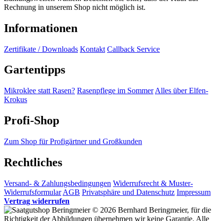
Rechnung in unserem Shop nicht möglich ist.
Informationen
Zertifikate / Downloads
Kontakt
Callback Service
Gartentipps
Mikroklee statt Rasen?
Rasenpflege im Sommer
Alles über Elfen-
Krokus
Profi-Shop
Zum Shop für Profigärtner und Großkunden
Rechtliches
Versand- & Zahlungsbedingungen
Widerrufsrecht & Muster-
Widerrufsformular
AGB
Privatsphäre und Datenschutz
Impressum
Vertrag widerrufen
© 2026 Bernhard Beringmeier, für die
Richtigkeit der Abbildungen übernehmen wir keine Garantie. Alle