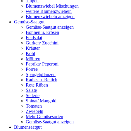
Tulpen
Blumenzwiebel Mischungen
weitere Blumenzwiebeln
Blumenzwiebeln anzeigen
Gemüse-Saatgut
Gemüse-Saatgut anzeigen
Bohnen u. Erbsen
Feldsalat
Gurken/ Zucchini
Kräuter
Kohl
Möhren
Paprika/ Peperoni
Porree
Spargelpflanzen
Radies u. Rettich
Rote Rüben
Salate
Sellerie
Spinat/ Mangold
Tomaten
Zwiebeln
Mehr Gemüsesorten
Gemüse-Saatgut anzeigen
Blumensaatgut