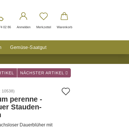
74 02 86
Anmelden
Merkzettel
Warenkorb
n
Gemüse-Saatgut
TIKEL
NÄCHSTER ARTIKEL
Auf
:
10538
)
um perenne -
den
uer Stauden-
Merkzettel
n
chsloser Dauerblüher mit