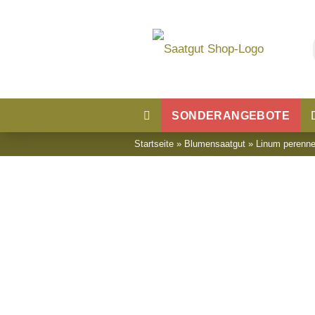
SONDERANGEBOTE
Startseite
»
Blumensaatgut
»
Linum perenne
Blumensaatgut
Blumenwiese