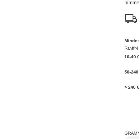
himmel
Mindes
Staffe
10-40
50-24
> 240
GRAM