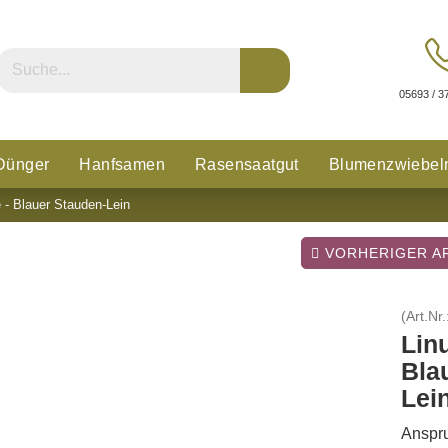
05693 / 3
Dünger
Hanfsamen
Rasensaatgut
Blumenzwiebel
 - Blauer Stauden-Lein
n
Glücksklee
VORHERIGER AR
(Art.Nr.
Lin
Bla
Lei
Anspru