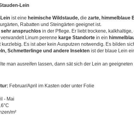
 Stauden-Lein
-Lein
ist eine
heimische Wildstaude,
die
zarte, himmelblaue 
urgärten, Rabatten und Steingärten geeignet ist.
t
sehr anspruchlos
in der Pflege. Er liebt trockene, kalkhaltig
o verwandelt Linum perenne
karge Standorte
in ein
himmelblau
t kurzlebig. Es ist aber kein Ausputzen notwendig. Es bilden sic
n, Schmetterlinge und andere Insekten
ist der blaue Lein e
lte man ausreifen lassen, dann sät sich der Lein an geeignete
tur:
Februar/April im Kasten oder unter Folie
il - Mai
16°C
anzen/m²