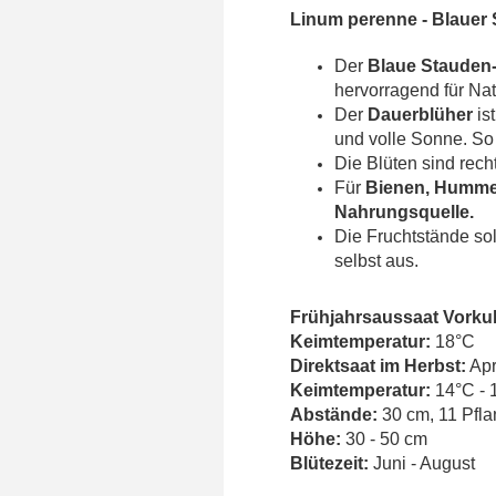
Linum perenne - Blauer
Der
Blaue Stauden
hervorragend für Nat
Der
Dauerblüher
is
und volle Sonne. S
Die Blüten sind rech
Für
Bienen, Hummel
Nahrungsquelle.
Die Fruchtstände sol
selbst aus.
Frühjahrsaussaat Vorkul
Keimtemperatur:
18°C
Direktsaat im Herbst:
Apr
Keimtemperatur:
14°C - 
Abstände:
30 cm, 11 Pfl
Höhe:
30 - 50 cm
Blütezeit:
Juni - August