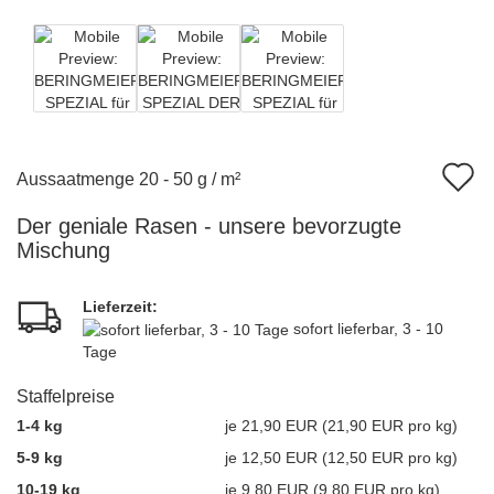
A
Aussaatmenge 20 - 50 g / m²
d
Der geniale Rasen - unsere bevorzugte
M
Mischung
Lieferzeit:
sofort lieferbar, 3 - 10
Tage
Staffelpreise
1-4 kg
je 21,90 EUR (21,90 EUR pro kg)
5-9 kg
je 12,50 EUR (12,50 EUR pro kg)
10-19 kg
je 9,80 EUR (9,80 EUR pro kg)