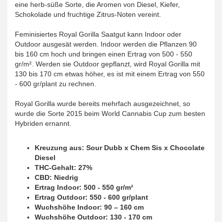
eine herb-süße Sorte, die Aromen von Diesel, Kiefer,
Schokolade und fruchtige Zitrus-Noten vereint.
Feminisiertes Royal Gorilla Saatgut kann Indoor oder
Outdoor ausgesät werden. Indoor werden die Pflanzen 90
bis 160 cm hoch und bringen einen Ertrag von 500 - 550
gr/m². Werden sie Outdoor gepflanzt, wird Royal Gorilla mit
130 bis 170 cm etwas höher, es ist mit einem Ertrag von 550
- 600 gr/plant zu rechnen.
Royal Gorilla wurde bereits mehrfach ausgezeichnet, so
wurde die Sorte 2015 beim World Cannabis Cup zum besten
Hybriden ernannt.
Kreuzung aus: Sour Dubb x Chem Sis x Chocolate
Diesel
THC-Gehalt: 27%
CBD: Niedrig
Ertrag Indoor: 500 - 550 gr/m²
Ertrag Outdoor: 550 - 600 gr/plant
Wuchshöhe Indoor: 90 – 160 cm
Wuchshöhe Outdoor: 130 - 170 cm