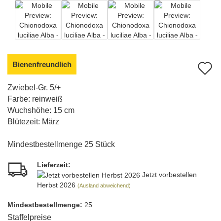
Bienenfreundlich
A
d
Zwiebel-Gr. 5/+
Farbe: reinweiß
M
Wuchshöhe: 15 cm
Blütezeit: März
Mindestbestellmenge 25 Stück
Lieferzeit:
Jetzt vorbestellen
Herbst 2026
(Ausland abweichend)
Mindest­bestellmenge:
25
Staffelpreise