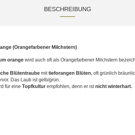
BESCHREIBUNG
ange (Orangefarbener Milchstern)
ium orange
wird auch oft als Orangefarbener Milchstern bezei
iche Blütentraube
mit
tieforangen Blüten,
oft grünlich bräunli
rvor.
Das Laub ist gelb/grün.
rd für eine
Topfkultur
empfohlen, denn er ist
nicht winterhart.