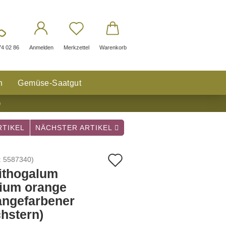
74 02 86
Anmelden
Merkzettel
Warenkorb
n
Gemüse-Saatgut
)
TIKEL
NÄCHSTER ARTIKEL
Auf
:
5587340
)
ithogalum
den
ium orange
Merkzettel
angefarbener
chstern)