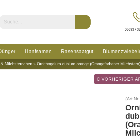
05693 / 3
Dünger
Hanfsamen
Rasensaatgut
Blumenzwiebel
 & Milchsternchen
»
Ornithogalum dubium orange (Orangefarbener Milchstern
n
Glücksklee
VORHERIGER AR
(Art.Nr.
Orn
dub
(Or
Mil