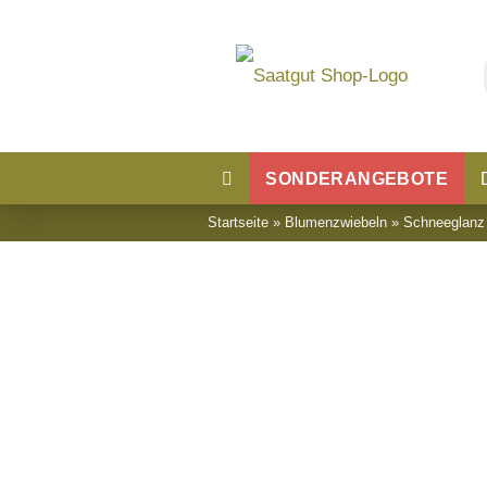
SONDERANGEBOTE
Startseite
»
Blumenzwiebeln
»
Schneeglanz
Blumensaatgut
Blumenwiese