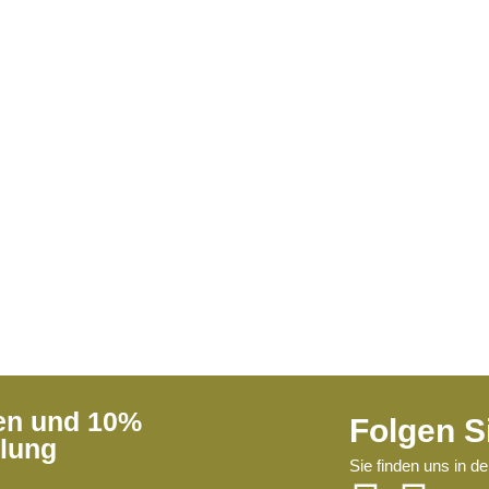
ren und 10%
Folgen S
llung
Sie finden uns in d