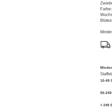
Zwiebe
Farbe:
Wuchs
Blüteze
Mindes
Mindes
Staffe
10-49 
50-249
> 249 