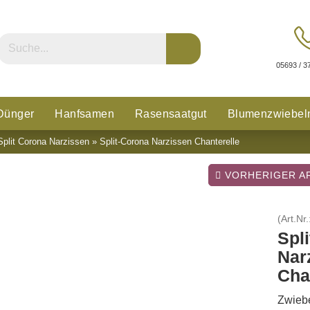
05693 / 3
Dünger
Hanfsamen
Rasensaatgut
Blumenzwiebel
Split Corona Narzissen
»
Split-Corona Narzissen Chanterelle
n
Glücksklee
VORHERIGER AR
(Art.Nr.
Spl
Nar
Cha
Zwiebe