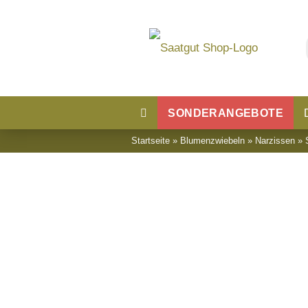
SONDERANGEBOTE
Startseite
»
Blumenzwiebeln
»
Narzissen
»
Blumensaatgut
Blumenwiese