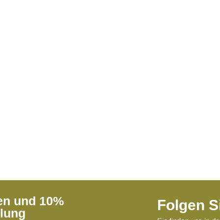
ren und 10%
Folgen S
llung