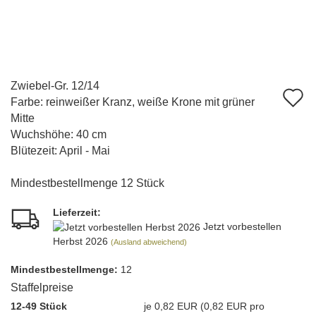
Zwiebel-Gr. 12/14
A
Farbe: reinweißer Kranz, weiße Krone mit grüner
d
Mitte
Wuchshöhe: 40 cm
M
Blütezeit: April - Mai
Mindestbestellmenge 12 Stück
Lieferzeit:
Jetzt vorbestellen
Herbst 2026
(Ausland abweichend)
Mindest­bestellmenge:
12
Staffelpreise
12-49 Stück
je 0,82 EUR (0,82 EUR pro