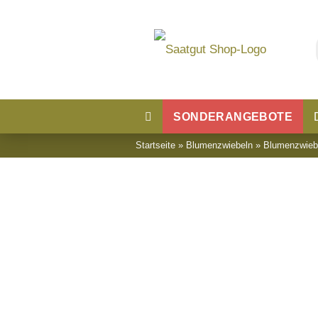
SONDERANGEBOTE
Startseite
»
Blumenzwiebeln
»
Blumenzwieb
Blumensaatgut
Blumenwiese