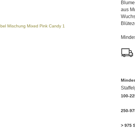
Blume
aus Mu
Wuchs
Blüteze
Mindes
Mindes
Staffe
100-22
250-97
> 975 