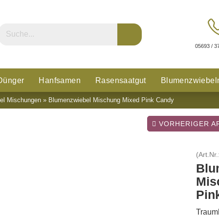
05693 / 3
Dünger
Hanfsamen
Rasensaatgut
Blumenzwiebel
el Mischungen
»
Blumenzwiebel Mischung Mixed Pink Candy
n
Glücksklee
VORHERIGER AR
(Art.Nr.
Blu
Mis
Pin
Traum