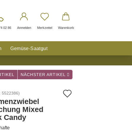
74 02 86
Anmelden
Merkzettel
Warenkorb
n
Gemüse-Saatgut
TIKEL
NÄCHSTER ARTIKEL
Auf
:
5522386
)
menzwiebel
den
chung Mixed
Merkzettel
k Candy
hafte