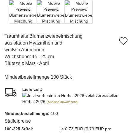
Traumhafte Blumenzwiebelmischung
A
aus blauen Hyazinthen und
d
weißen Anemonen
Wuchshöhe: 15 - 25 cm
M
Blütezeit: März - April
Mindestbestellmenge 100 Stück
Lieferzeit:
Jetzt vorbestellen
Herbst 2026
(Ausland abweichend)
Mindest­bestellmenge:
100
Staffelpreise
100-225 Stück
je 0,73 EUR (0,73 EUR pro