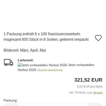
1 Packung enthält 6 x 100 Narzissenzwiebeln
A
insgesamt 600 Stück in 6 Sorten, getrennt verpackt
d
Blütezeit: März, April, Mai
M
Lieferzeit:
Jetzt vorbestellen
Herbst 2026
(Ausland abweichend)
321,52 EUR
0,54 EUR pro Stück
inkl. 7% MwSt. zzgl.
Versand
Packung:
Packung