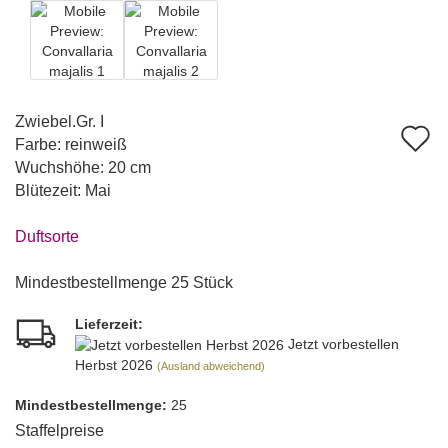
Zwiebel.Gr. I
A
Farbe: reinweiß
d
Wuchshöhe: 20 cm
Blütezeit: Mai
M
Duftsorte
Mindestbestellmenge 25 Stück
Lieferzeit:
Jetzt vorbestellen
Herbst 2026
(Ausland abweichend)
Mindest­bestellmenge:
25
Staffelpreise