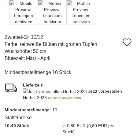
Zwiebel-Gr. 10/12
A
Farbe: reinweiße Blüten mit grünen Tupfen
d
Wuchshöhe: 50 cm
Blütezeit: März - April
M
Mindestbestellmenge 10 Stück
Lieferzeit:
Jetzt vorbestellen
Herbst 2026
(Ausland abweichend)
Mindest­bestellmenge:
10
Staffelpreise
10-49 Stück
je 0,80 EUR (0,80 EUR pro
Stück)