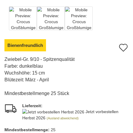
Bienenfreundlich
A
d
Zwiebel-Gr. 9/10 - Spitzenqualität
Farbe: dunkelblau
M
Wuchshöhe: 15 cm
Blütezeit: März - April
Mindestbestellmenge 25 Stück
Lieferzeit:
Jetzt vorbestellen
Herbst 2026
(Ausland abweichend)
Mindest­bestellmenge:
25