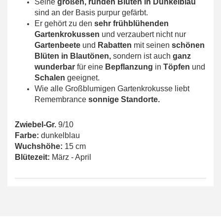
Seine
großen, runden Blüten in Dunkelblau
sind
an der Basis purpur gefärbt.
Er gehört zu den
sehr frühblühenden
Gartenkrokussen
und verzaubert nicht nur
Gartenbeete
und
Rabatten
mit seinen
schönen
Blüten in Blautönen,
sondern ist auch
ganz
wunderbar
für eine
Bepflanzung
in
Töpfen
und
Schalen
geeignet.
Wie alle Großblumigen Gartenkrokusse liebt
Remembrance
sonnige Standorte.
Zwiebel-Gr.
9/10
Farbe:
dunkelblau
Wuchshöhe:
15 cm
Blütezeit:
März - April