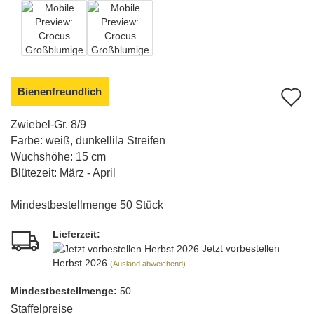
Bienenfreundlich
A
d
Zwiebel-Gr. 8/9
Farbe: weiß, dunkellila Streifen
M
Wuchshöhe: 15 cm
Blütezeit: März - April
Mindestbestellmenge 50 Stück
Lieferzeit:
Jetzt vorbestellen
Herbst 2026
(Ausland abweichend)
Mindest­bestellmenge:
50
Staffelpreise