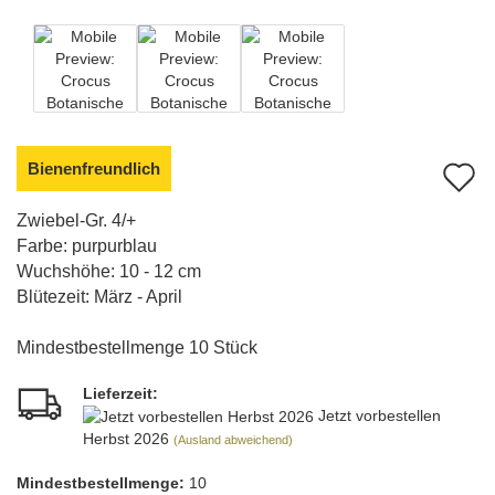
Bienenfreundlich
A
d
Zwiebel-Gr. 4/+
Farbe: purpurblau
M
Wuchshöhe: 10 - 12 cm
Blütezeit: März - April
Mindestbestellmenge 10 Stück
Lieferzeit:
Jetzt vorbestellen
Herbst 2026
(Ausland abweichend)
Mindest­bestellmenge:
10