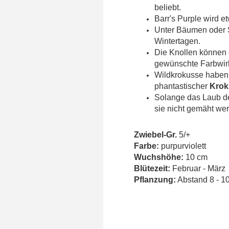
beliebt.
Barr's Purple wird e
Unter Bäumen oder S
Wintertagen.
Die Knollen können 
gewünschte Farbwirk
Wildkrokusse haben 
phantastischer
Krok
Solange das Laub de
sie nicht gemäht we
Zwiebel-Gr.
5/+
Farbe:
purpurviolett
Wuchshöhe:
10 cm
Blütezeit:
Februar - März
Pflanzung:
Abstand 8 - 10