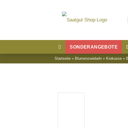
SONDERANGEBOTE
Startseite
»
Blumenzwiebeln
»
Krokusse
»
B
Blumensaatgut
Blumenwiese