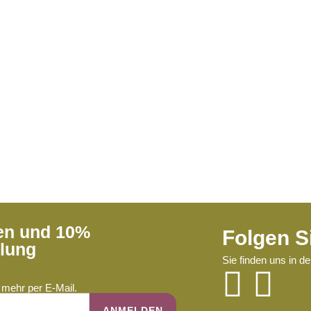
ren und 10%
Folgen S
llung
Sie finden uns in d
mehr per E-Mail.