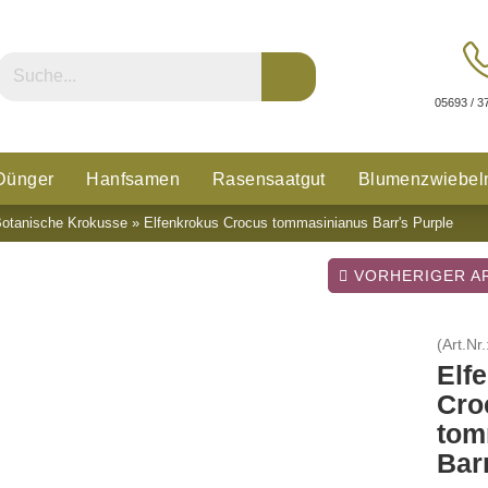
05693 / 3
Dünger
Hanfsamen
Rasensaatgut
Blumenzwiebel
otanische Krokusse
»
Elfenkrokus Crocus tommasinianus Barr's Purple
n
Glücksklee
VORHERIGER AR
(Art.Nr.
Elf
Cro
tom
Bar