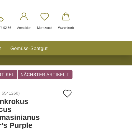
74 02 86
Anmelden
Merkzettel
Warenkorb
n
Gemüse-Saatgut
TIKEL
NÄCHSTER ARTIKEL
Auf
:
5541260
)
enkrokus
den
cus
Merkzettel
masinianus
r's Purple