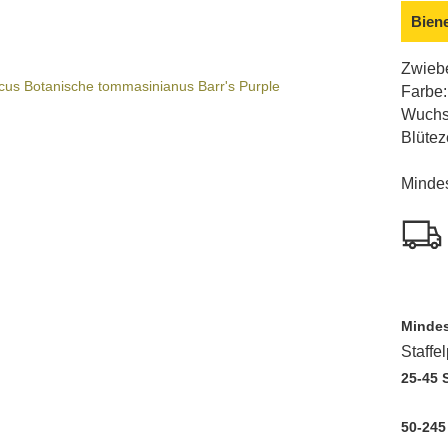
Bien
Zwiebe
Farbe:
Wuchs
Blütez
Mindes
Mindes
Staffe
25-45 
50-245