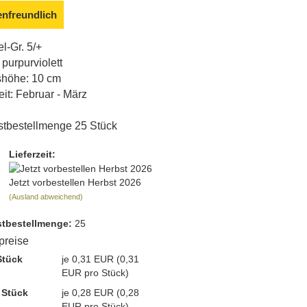
enfreundlich
l-Gr. 5/+
 purpurviolett
höhe: 10 cm
eit: Februar - März
tbestellmenge 25 Stück
Lieferzeit:
Jetzt vorbestellen Herbst 2026
(Ausland abweichend)
t­bestellmenge:
25
lpreise
Stück
je 0,31 EUR (0,31
EUR pro Stück)
 Stück
je 0,28 EUR (0,28
EUR pro Stück)