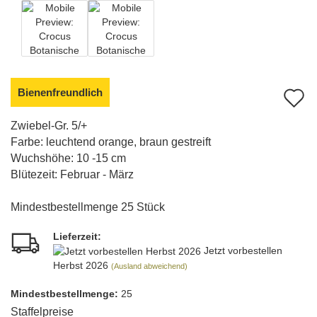
Bienenfreundlich
A
d
Zwiebel-Gr. 5/+
Farbe: leuchtend orange, braun gestreift
M
Wuchshöhe: 10 -15 cm
Blütezeit: Februar - März
Mindestbestellmenge 25 Stück
Lieferzeit:
Jetzt vorbestellen
Herbst 2026
(Ausland abweichend)
Mindest­bestellmenge:
25
Staffelpreise