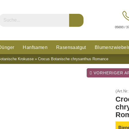
05693 / 3
Dünger
Hanfsamen
Rasensaatgut
Blumenzwiebel
otanische Krokusse
»
Crocus Botanische chrysanthus Romance
n
Glücksklee
VORHERIGER AR
(Art.Nr.
Cro
chr
Ro
Bien