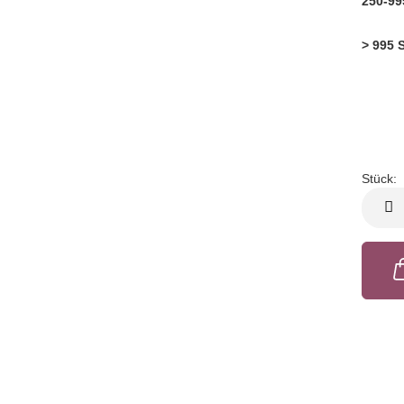
250-99
> 995 
Stück:
Stück