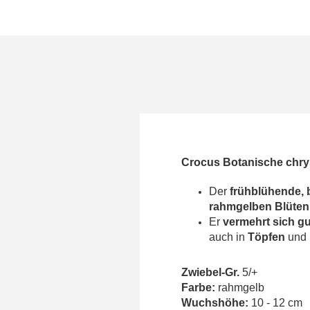
Crocus Botanische chr
Der
frühblühende,
rahmgelben Blüten
Er
vermehrt sich g
auch in
Töpfen
und
Zwiebel-Gr.
5/+
Farbe:
rahmgelb
Wuchshöhe:
10 - 12 cm