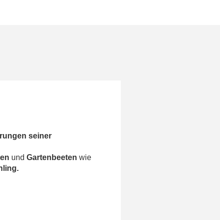
erungen seiner
ten
und
Gartenbeeten
wie
ling.