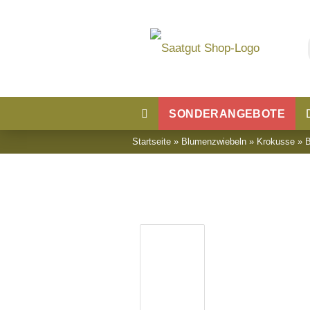
SONDERANGEBOTE
Startseite
»
Blumenzwiebeln
»
Krokusse
»
B
Blumensaatgut
Blumenwiese