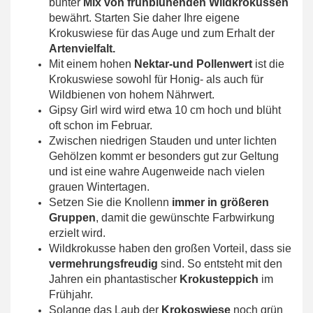
bunter
Mix von frühblühenden Wildkrokussen
bewährt. Starten Sie daher Ihre eigene
Krokuswiese für das Auge und zum Erhalt der
Artenvielfalt.
Mit einem hohen
Nektar-und
Pollenwert
ist die
Krokuswiese sowohl für Honig- als auch für
Wildbienen von hohem Nährwert.
Gipsy Girl wird wird etwa 10 cm hoch und blüht
oft schon im Februar.
Zwischen niedrigen Stauden und unter lichten
Gehölzen kommt er besonders gut zur Geltung
und ist eine wahre Augenweide nach vielen
grauen Wintertagen.
Setzen Sie die Knollenn
immer in größeren
Gruppen
, damit die gewünschte Farbwirkung
erzielt wird.
Wildkrokusse haben den großen Vorteil, dass sie
vermehrungsfreudig
sind. So entsteht mit den
Jahren ein phantastischer
Krokusteppich
im
Frühjahr.
Solange das Laub der
Krokoswiese
noch grün