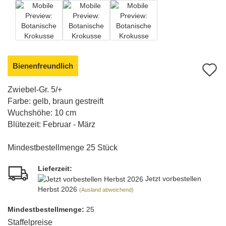
Bienenfreundlich
A
d
Zwiebel-Gr.
5/+
Farbe: gelb, braun gestreift
M
Wuchshöhe:
10 cm
Blütezeit: Februar - März
Mindestbestellmenge 25 Stück
Lieferzeit:
Jetzt vorbestellen
Herbst 2026
(Ausland abweichend)
Mindest­bestellmenge:
25
Staffelpreise