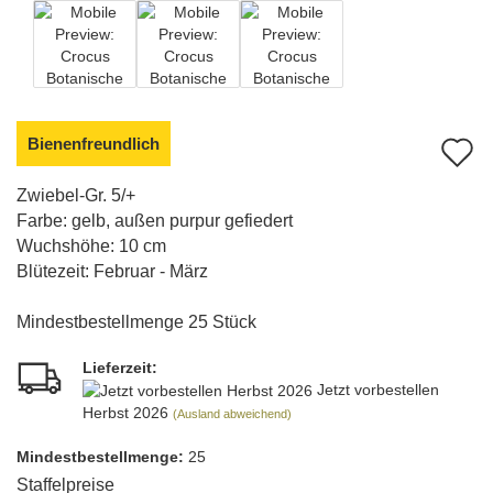
Bienenfreundlich
A
d
Zwiebel-Gr. 5/+
Farbe: gelb, außen purpur gefiedert
M
Wuchshöhe: 10 cm
Blütezeit: Februar - März
Mindestbestellmenge 25 Stück
Lieferzeit:
Jetzt vorbestellen
Herbst 2026
(Ausland abweichend)
Mindest­bestellmenge:
25
Staffelpreise