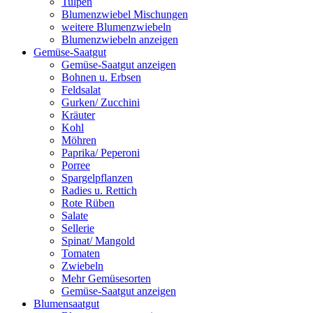
Tulpen
Blumenzwiebel Mischungen
weitere Blumenzwiebeln
Blumenzwiebeln anzeigen
Gemüse-Saatgut
Gemüse-Saatgut anzeigen
Bohnen u. Erbsen
Feldsalat
Gurken/ Zucchini
Kräuter
Kohl
Möhren
Paprika/ Peperoni
Porree
Spargelpflanzen
Radies u. Rettich
Rote Rüben
Salate
Sellerie
Spinat/ Mangold
Tomaten
Zwiebeln
Mehr Gemüsesorten
Gemüse-Saatgut anzeigen
Blumensaatgut