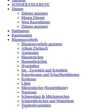
Startseite
SONDERANGEBOTE
Dünger
Dünger anzeigen
Manna Dünger
Wesi Rasendünger
Dünger anzeigen
Hanfsamen
Rasensaatgut
Blumenzwiebeln
Blumenzwiebeln anzeigen
Allium Zierlauch
Anemonen
Blausternchen
Hasenglöckchen
Hyazinthen
Iris - Zwergiris und Schnittiris
Kaiserkronen und Schachbrettblumen
Krokusse
Lilien
Märzenbecher (Knotenblume)
Narzissen
Schneeglanz & Milchsternchen
Schneeglöckchen und Winterlinge
Traubenhyazinthen