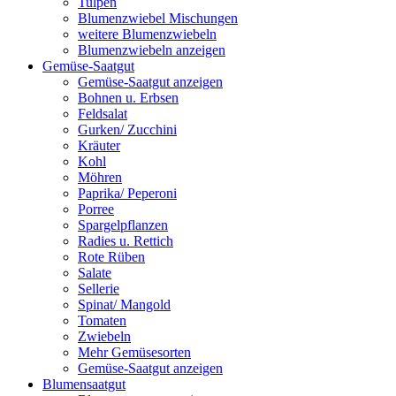
Tulpen
Blumenzwiebel Mischungen
weitere Blumenzwiebeln
Blumenzwiebeln anzeigen
Gemüse-Saatgut
Gemüse-Saatgut anzeigen
Bohnen u. Erbsen
Feldsalat
Gurken/ Zucchini
Kräuter
Kohl
Möhren
Paprika/ Peperoni
Porree
Spargelpflanzen
Radies u. Rettich
Rote Rüben
Salate
Sellerie
Spinat/ Mangold
Tomaten
Zwiebeln
Mehr Gemüsesorten
Gemüse-Saatgut anzeigen
Blumensaatgut