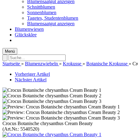
Blumensaatgut anzeigen
Schnittblumen
Sonnenblumen
Tagetes, Studentenblumen
Blumensaatgut anzeigen
Blumenwiesen
Glücksklee
Menü
Startseite
»
Blumenzwiebeln
»
Krokusse
»
Botanische Krokusse
»
Cr
Vorheriger Artikel
Nächster Artikel
Crocus Botanische chrysanthus Cream Beauty
(Art.Nr.:
5540520
)