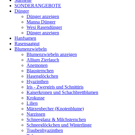
Startseite
SONDERANGEBOTE
Dünger
Dünger anzeigen
Manna Dünger
Wesi Rasendünger
Dünger anzeigen
Hanfsamen
Rasensaatgut
Blumenzwiebeln
Blumenzwiebeln anzeigen
Allium Zierlauch
Anemonen
Blausternchen
Hasenglöckchen
Hyazinthen
Iris - Zwergiris und Schnittiris
Kaiserkronen und Schachbrettblumen
Krokusse
Lilien
Märzenbecher (Knotenblume)
Narzissen
Schneeglanz & Milchsternchen
Schneeglöckchen und Winterlinge
Traubenhyazinthen