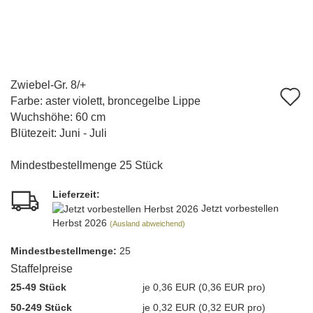
Zwiebel-Gr. 8/+
A
Farbe: aster violett, broncegelbe Lippe
d
Wuchshöhe: 60 cm
Blütezeit: Juni - Juli
M
Mindestbestellmenge 25 Stück
Lieferzeit:
Jetzt vorbestellen
Herbst 2026
(Ausland abweichend)
Mindest­bestellmenge:
25
Staffelpreise
25-49 Stück
je 0,36 EUR (0,36 EUR pro)
50-249 Stück
je 0,32 EUR (0,32 EUR pro)