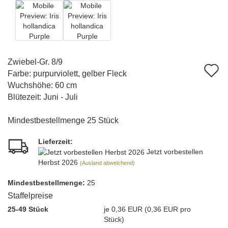
Zwiebel-Gr. 8/9
A
Farbe: purpurviolett, gelber Fleck
d
Wuchshöhe: 60 cm
Blütezeit: Juni - Juli
M
Mindestbestellmenge 25 Stück
Lieferzeit:
Jetzt vorbestellen
Herbst 2026
(Ausland abweichend)
Mindest­bestellmenge:
25
Staffelpreise
25-49 Stück
je 0,36 EUR (0,36 EUR pro
Stück)