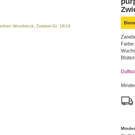
purp
Zwi
Bien
Zwiebe
Farbe:
Wuchs
Blüteze
Duftso
Mindes
Mindes