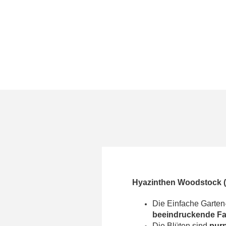
Hyazinthen Woodstock (E
Die Einfache Garte
beeindruckende Fa
Die Blüten sind
pur