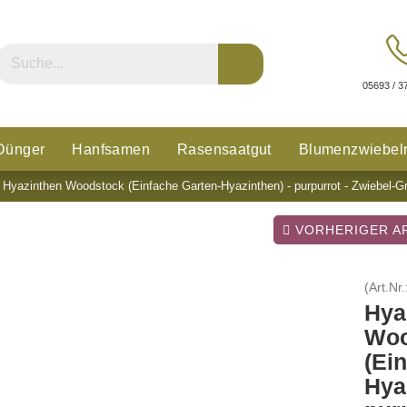
05693 / 3
Dünger
Hanfsamen
Rasensaatgut
Blumenzwiebel
»
Hyazinthen Woodstock (Einfache Garten-Hyazinthen) - purpurrot - Zwiebel-Gr
n
Glücksklee
VORHERIGER AR
(Art.Nr.
Hya
Woo
(Ei
Hya