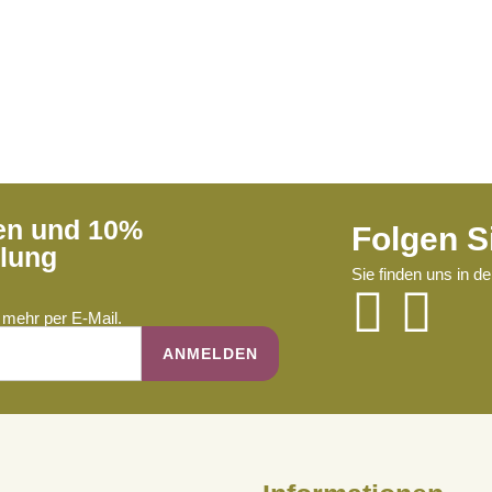
ren und 10%
Folgen S
llung
Sie finden uns in d
mehr per E-Mail.