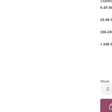
Staffe
5-24 S
25-99 
100-24
> 249 
Stück:
Stück