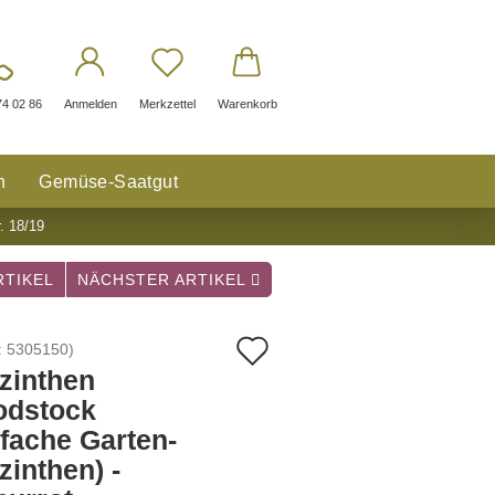
74 02 86
Anmelden
Merkzettel
Warenkorb
n
Gemüse-Saatgut
. 18/19
TIKEL
NÄCHSTER ARTIKEL
Auf
:
5305150
)
zinthen
den
dstock
Merkzettel
nfache Garten-
zinthen) -