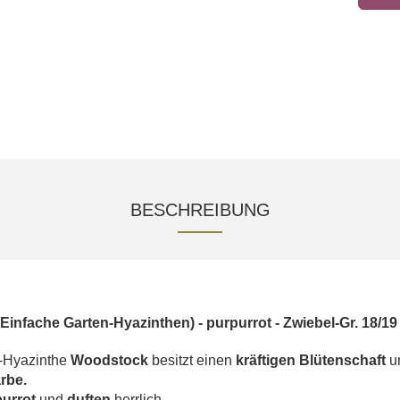
BESCHREIBUNG
infache Garten-Hyazinthen) - purpurrot - Zwiebel-Gr. 18/19
n-Hyazinthe
Woodstock
besitzt einen
kräftigen Blütenschaft
un
rbe.
purrot
und
duften
herrlich.