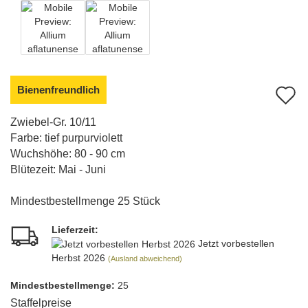
Bienenfreundlich
A
d
Zwiebel-Gr. 10/11
Farbe: tief purpurviolett
M
Wuchshöhe: 80 - 90 cm
Blütezeit: Mai - Juni
Mindestbestellmenge 25 Stück
Lieferzeit:
Jetzt vorbestellen
Herbst 2026
(Ausland abweichend)
Mindest­bestellmenge:
25
Staffelpreise